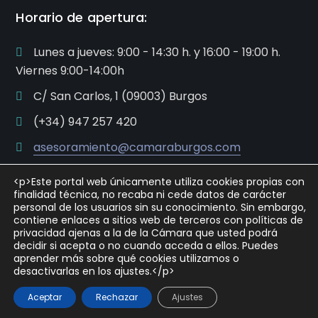
Horario de apertura:
Lunes a jueves: 9:00 - 14:30 h. y 16:00 - 19:00 h.
Viernes 9:00-14:00h
C/ San Carlos, 1 (09003) Burgos
(+34) 947 257 420
asesoramiento@camaraburgos.com
<p>Este portal web únicamente utiliza cookies propias con
finalidad técnica, no recaba ni cede datos de carácter
personal de los usuarios sin su conocimiento. Sin embargo,
contiene enlaces a sitios web de terceros con políticas de
privacidad ajenas a la de la Cámara que usted podrá
decidir si acepta o no cuando acceda a ellos. Puedes
Copyright © 2021 Cámara Oficial de Comercio, Industria
aprender más sobre qué cookies utilizamos o
y Servicios de Burgos
desactivarlas en los ajustes.</p>
Política de privacidad
Aviso Legal
Aceptar
Rechazar
Ajustes