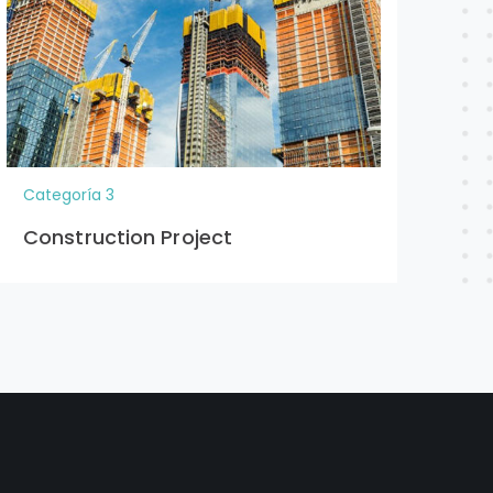
Categoría 3
Cat
Construction Project
Co