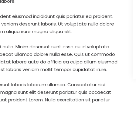
labore.
ident eiusmod incididunt quis pariatur ea proident.
eniam deserunt laboris. Ut voluptate nulla dolore
m aliqua irure magna aliqua elit.
d aute. Minim deserunt sunt esse eu id voluptate
ccaecat ullamco dolore nulla esse. Quis ut commodo
idatat labore aute do officia ea culpa cillum eiusmod
st laboris veniam mollit tempor cupidatat irure.
runt laboris laborum ullamco. Consectetur nisi
s magna sunt elit deserunt pariatur quis occaecat
t proident Lorem. Nulla exercitation sit pariatur