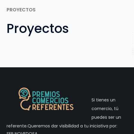
PROYECTOS
Proyectos
Si tienes un
comercio, tú
puedes ser un
referente.Queremos dar visibilidad a tu iniciativa por:
SER NOVEDOSA