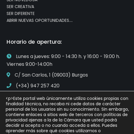
SER CREATIVA
SER DIFERENTE
ABRIR NUEVAS OPORTUNIDADES….
Horario de apertura:
Lunes a jueves: 9:00 - 14:30 h. y 16:00 - 19:00 h.
Viernes 9:00-14:00h
C/ San Carlos, 1 (09003) Burgos
(+34) 947 257 420
asesoramiento@camaraburgos.com
<p>Este portal web únicamente utiliza cookies propias con
finalidad técnica, no recaba ni cede datos de carácter
personal de los usuarios sin su conocimiento. Sin embargo,
contiene enlaces a sitios web de terceros con políticas de
privacidad ajenas a la de la Cámara que usted podrá
decidir si acepta o no cuando acceda a ellos. Puedes
aprender más sobre qué cookies utilizamos o