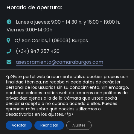
Horario de apertura:
Lunes a jueves: 9:00 - 14:30 h. y 16:00 - 19:00 h.
Viernes 9:00-14:00h
C/ San Carlos, 1 (09003) Burgos
(+34) 947 257 420
asesoramiento@camaraburgos.com
<p>Este portal web únicamente utiliza cookies propias con
finalidad técnica, no recaba ni cede datos de carácter
personal de los usuarios sin su conocimiento. Sin embargo,
contiene enlaces a sitios web de terceros con políticas de
privacidad ajenas a la de la Cámara que usted podrá
decidir si acepta o no cuando acceda a ellos. Puedes
Copyright © 2021 Cámara Oficial de Comercio, Industria
aprender más sobre qué cookies utilizamos o
y Servicios de Burgos
desactivarlas en los ajustes.</p>
Política de privacidad
Aviso Legal
Aceptar
Rechazar
Ajustes