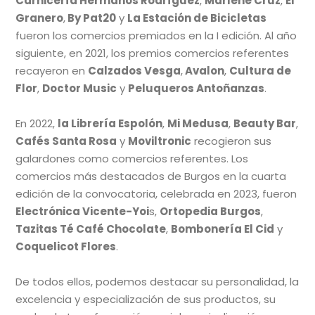
Carnicería Hermanos Rodríguez
,
Marlene Cruz
,
El
Granero
,
By Pat20
y
La Estación de Bicicletas
fueron los comercios premiados en la I edición. Al año
siguiente, en 2021, los premios comercios referentes
recayeron en
Calzados Vesga
,
Avalon
,
Cultura de
Flor
,
Doctor Music
y
Peluqueros Antoñanzas
.
En 2022,
la Librería Espolón
,
Mi Medusa
,
Beauty Bar
,
Cafés Santa Rosa
y
Moviltronic
recogieron sus
galardones como comercios referentes. Los
comercios más destacados de Burgos en la cuarta
edición de la convocatoria, celebrada en 2023, fueron
Electrónica Vicente-Yoi
s,
Ortopedia Burgos
,
Tazitas Té Café Chocolate
,
Bombonería El Cid
y
Coquelicot Flores
.
De todos ellos, podemos destacar su personalidad, la
excelencia y especialización de sus productos, su