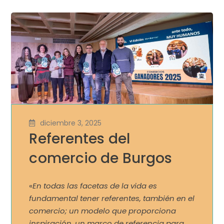
diciembre 3, 2025
Referentes del
comercio de Burgos
«
En todas las facetas de la vida es
fundamental tener referentes, también en el
comercio; un modelo que proporciona
inspiración, un marco de referencia para