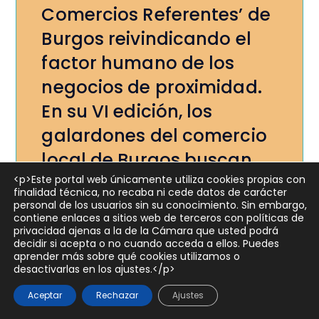
Comercios Referentes’ de
Burgos reivindicando el
factor humano de los
negocios de proximidad.
En su VI edición, los
galardones del comercio
local de Burgos buscan
aquellos comercios de la
<p>Este portal web únicamente utiliza cookies propias con
finalidad técnica, no recaba ni cede datos de carácter
ciudad que destaquen
personal de los usuarios sin su conocimiento. Sin embargo,
contiene enlaces a sitios web de terceros con políticas de
por sus habilidades
privacidad ajenas a la de la Cámara que usted podrá
decidir si acepta o no cuando acceda a ellos. Puedes
humanas como la
aprender más sobre qué cookies utilizamos o
desactivarlas en los ajustes.</p>
empatía, resiliencia,
Aceptar
Rechazar
Ajustes
capacidad de conectar