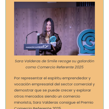
Sara Valderas de Smile recoge su galardón
como Comercio Referente 2025
Por representar el espíritu emprendedor y
vocación empresarial del sector comercial y
demostrar que se puede crecer y explorar
otros mercados siendo un comercio
minorista, Sara Valderas consigue el Premio
Comercio Referente 2025.