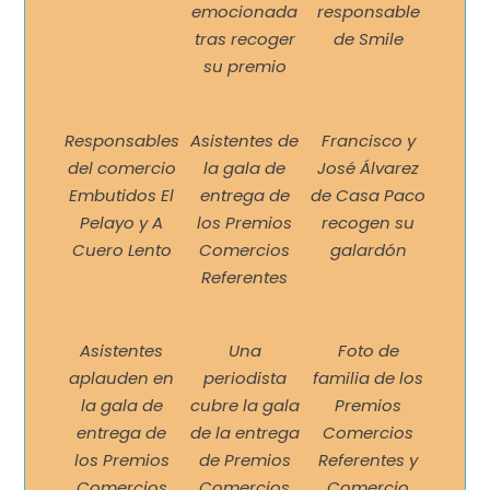
emocionada
responsable
tras recoger
de Smile
su premio
Responsables
Asistentes de
Francisco y
del comercio
la gala de
José Álvarez
Embutidos El
entrega de
de Casa Paco
Pelayo y A
los Premios
recogen su
Cuero Lento
Comercios
galardón
Referentes
Asistentes
Una
Foto de
aplauden en
periodista
familia de los
la gala de
cubre la gala
Premios
entrega de
de la entrega
Comercios
los Premios
de Premios
Referentes y
Comercios
Comercios
Comercio