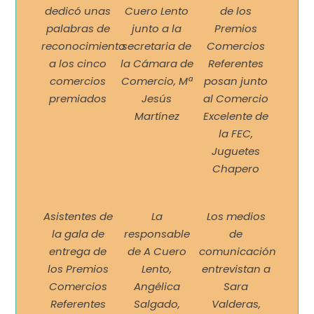
dedicó unas
Cuero Lento
de los
palabras de
junto a la
Premios
reconocimiento
secretaria de
Comercios
a los cinco
la Cámara de
Referentes
comercios
Comercio, Mª
posan junto
premiados
Jesús
al Comercio
Martínez
Excelente de
la FEC,
Juguetes
Chapero
Asistentes de
La
Los medios
la gala de
responsable
de
entrega de
de A Cuero
comunicación
los Premios
Lento,
entrevistan a
Comercios
Angélica
Sara
Referentes
Salgado,
Valderas,