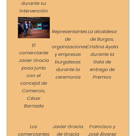
durante su
intervención
Representantes
La alcaldesa
de
de Burgos,
El
organizaciones
Cristina Ayala
comerciante
y empresas
durante la
Javier Gracia
burgalesas
Gala de
posa junto
durante la
entrega de
con el
ceremonia
Premios
concejal de
Comercio,
César
Barriada
Los
Javier Gracia
Francisco y
comerciantes
de Gracia
José Álvarez