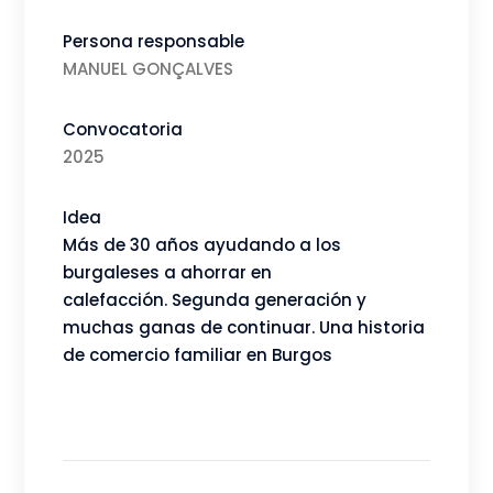
nacido y hoy trabaja codo con codo con su padre.
Gracias a ello, El Portugués Textil tiene el relevo
generacional que el comercio tradicional tanto
necesita.
Y además de las que tenemos en Burgos, hay
tiendas de El Portugués Textil en el País Vasco y en
Navarra. Y también podemos presumir de haber
creado nuestra propia marca de textiles, Puralgo,
seleccionando solo los mejores materiales para
garantizar así la calidad que nos ha hecho famosos y
queridos.
En El Portugués Textil llevamos tres décadas
abrigando con orgullo a los hogares burgaleses y
esperamos tener por delante, al menos, otros 30
años más.