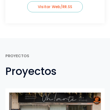
Empresa
EL PORTUGUES TEXTIL
Persona responsable
MANUEL GONÇALVES
Convocatoria
2025
Idea
Más de 30 años ayudando a los
burgaleses a ahorrar en
calefacción. Segunda generación y
muchas ganas de continuar. Una historia
de comercio familiar en Burgos