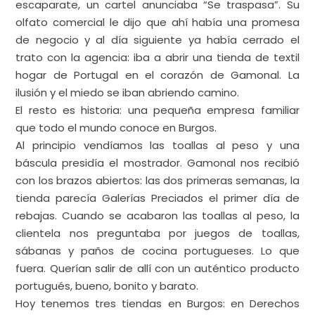
historia de
comercio familiar
en Burgos
EL PORTUGUES TEXTIL – MANUEL GONÇALVES: «
Más de
30 años ayudando a los burgaleses a ahorrar en
calefacción. Segunda generación y muchas ganas de
continuar. Una historia de comercio familiar en
Burgos
«
.
Descripción del negocio:
Todo empezó casi como un juego: Manuel iba
paseando por la Avenida de los Derechos Humanos,