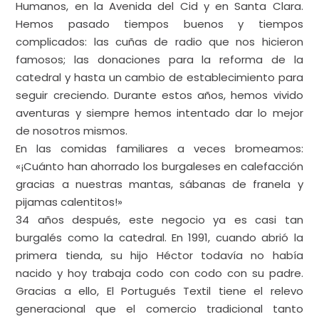
antigua Eladio Perlado, y vio cómo sacaban mobiliario
de una tienda grande y bien iluminada. En el
escaparate, un cartel anunciaba “Se traspasa”. Su
olfato comercial le dijo que ahí había una promesa
de negocio y al día siguiente ya había cerrado el
trato con la agencia: iba a abrir una tienda de textil
hogar de Portugal en el corazón de Gamonal. La
ilusión y el miedo se iban abriendo camino.
El resto es historia: una pequeña empresa familiar
que todo el mundo conoce en Burgos.
Al principio vendíamos las toallas al peso y una
báscula presidía el mostrador. Gamonal nos recibió
con los brazos abiertos: las dos primeras semanas, la
tienda parecía Galerías Preciados el primer día de
rebajas. Cuando se acabaron las toallas al peso, la
clientela nos preguntaba por juegos de toallas,
sábanas y paños de cocina portugueses. Lo que