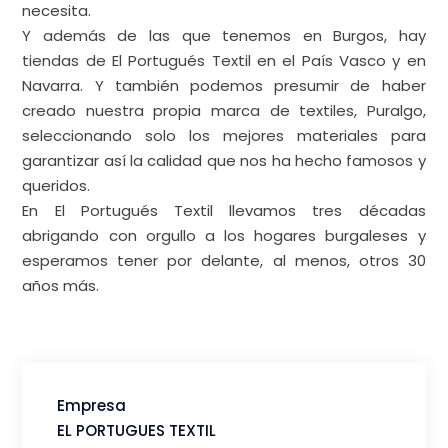
fuera. Querían salir de allí con un auténtico producto
portugués, bueno, bonito y barato.
Hoy tenemos tres tiendas en Burgos: en Derechos
Humanos, en la Avenida del Cid y en Santa Clara.
Hemos pasado tiempos buenos y tiempos
complicados: las cuñas de radio que nos hicieron
famosos; las donaciones para la reforma de la
catedral y hasta un cambio de establecimiento para
seguir creciendo. Durante estos años, hemos vivido
aventuras y siempre hemos intentado dar lo mejor
de nosotros mismos.
En las comidas familiares a veces bromeamos:
«¡Cuánto han ahorrado los burgaleses en calefacción
gracias a nuestras mantas, sábanas de franela y
pijamas calentitos!»
34 años después, este negocio ya es casi tan
burgalés como la catedral. En 1991, cuando abrió la
primera tienda, su hijo Héctor todavía no había