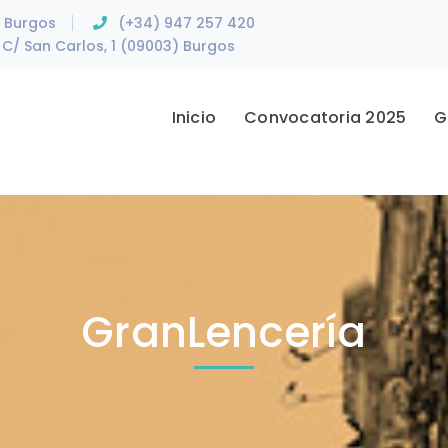
e Burgos
(+34) 947 257 420
C/ San Carlos, 1 (09003) Burgos
Inicio
Convocatoria 2025
G
GranLencería