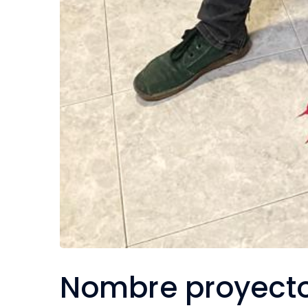
Nombre proyecto
seleccionados
Rioseras, degustar & catar
: Marisa Expósito
por 