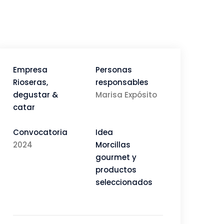
Empresa
Personas
Rioseras,
responsables
degustar &
Marisa Expósito
catar
Convocatoria
Idea
2024
Morcillas
gourmet y
productos
seleccionados
Visitar Web/RR.SS