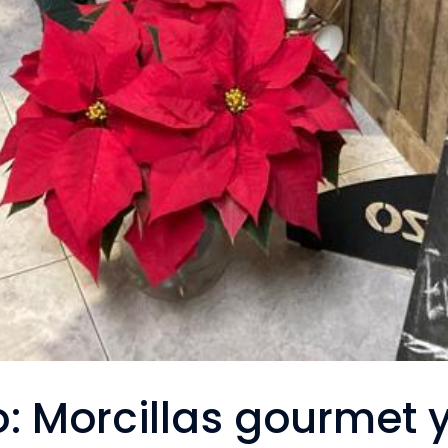
: Morcillas gourmet 
«Morcillas gourmet y productos seleccionados
«
.