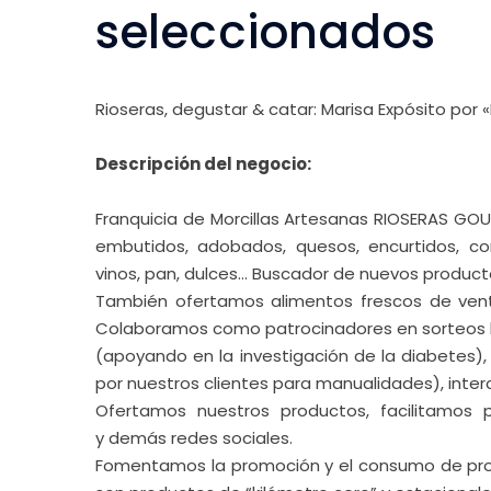
Descripción del negocio:
Franquicia de Morcillas Artesanas RIOSERAS GO
embutidos, adobados, quesos, encurtidos, con
vinos, pan, dulces… Buscador de nuevos product
También ofertamos alimentos frescos de ven
Colaboramos como patrocinadores en sorteos l
(apoyando en la investigación de la diabetes), 
por nuestros clientes para manualidades), inter
Ofertamos nuestros productos, facilitamos 
y demás redes sociales.
Fomentamos la promoción y el consumo de prod
son productos de “kilómetro cero” y estacionale
Búsqueda activa de proveedores locales para se
Incorporamos prácticas sostenibles como la se
entorno está rodeado de plantas naturales que
En estos 5 años, damos vida a la tradición de nu