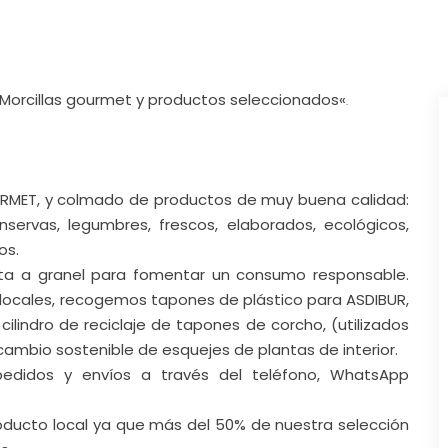
URMET, y colmado de productos de muy buena calidad:
servas, legumbres, frescos, elaborados, ecológicos,
os.
ta a granel para fomentar un consumo responsable.
ocales, recogemos tapones de plástico para ASDIBUR,
cilindro de reciclaje de tapones de corcho, (utilizados
cambio sostenible de esquejes de plantas de interior.
pedidos y envíos a través del teléfono, WhatsApp
ucto local ya que más del 50% de nuestra selección
s.
guir reduciendo la huella de carbono.
paración y reciclaje de todos los residuos; nuestro
 oxigenan nuestro espacio de trabajo y de compras.
estras morcillas, producidas desde 1972.