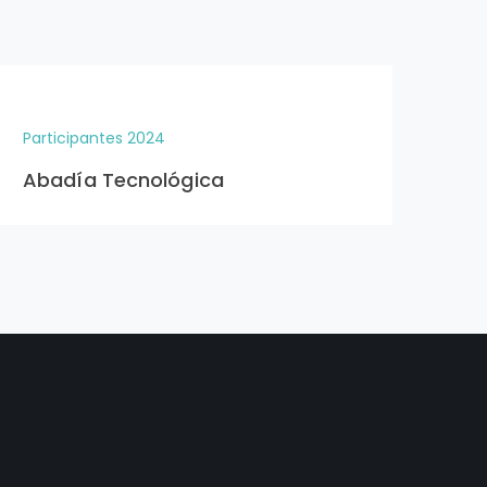
Participantes 2024
Par
Abadía Tecnológica
Óp