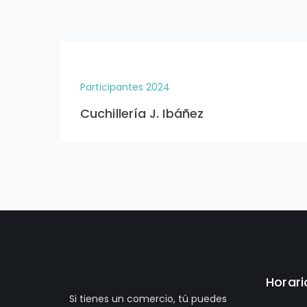
Participantes 2024
Cuchillería J. Ibáñez
Horari
Si tienes un comercio, tú puedes
Lune
ser un referente.Queremos dar
16:00 - 
visibilidad a tu iniciativa por:
SER NOVEDOSA
C/ S
SER CREATIVA
Burgos