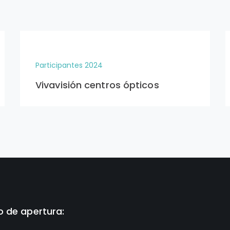
Participantes 2024
Vivavisión centros ópticos
o de apertura:
s a jueves: 9:00 - 14:30 h. y
19:00 h. Viernes 9:00-14:00h
an Carlos, 1 (09003)