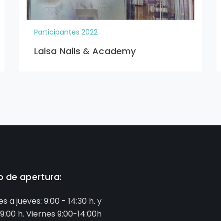
o:
Zapatruky
 ser un referente en Burgos en la nueva tendencia de
spetuoso.
o su nombre indica son:
o de los dedos, y horma anatómica.
rmita sentir lo que hay bajo sus pies, esto les ayuda a
o, siempre tobillo suelto.
 elásticos, para que desarrolle la autonomía de los