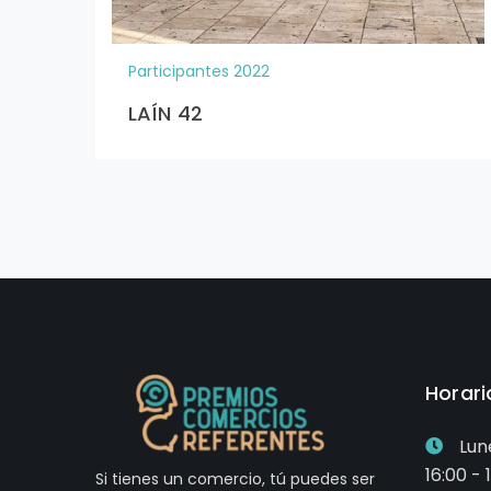
Nombre proyect
Zapatruky: Laura por «Calzado respetuoso»
Descripción del negocio:
Descripción iniciativa: Intentamos adaptarnos y
zapato,sobre todo infantil, que es el zapato re
Las caracterisiticas del zapato respetuoso com
-Puntera ancha, que permita el libre movimient
-Suela fina, a ser posible no más de 3mm, que pe
mantener una postura correcta.
-Contrafuerte inexistente y por debajo del tobill
-Regulación a ser posible con velcro o cordones