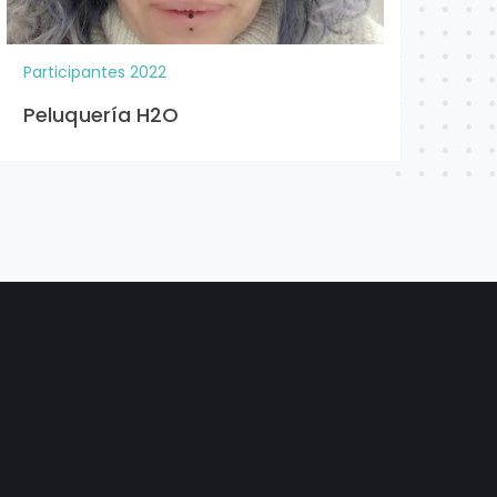
Empresa
Personas
Zapatruky
responsables
Laura
Convocatoria
Idea
2022
Calzado
respetuoso
Visitar web