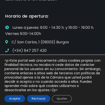
Horario de apertura:
Lunes a jueves: 9:00 - 14:30 h. y 16:00 - 19:00 h.
Viernes 9:00-14:00h
C/ San Carlos, 1 (09003) Burgos
(+34) 947 257 420
asesoramiento@camaraburgos.com
<p>Este portal web únicamente utiliza cookies propias con
finalidad técnica, no recaba ni cede datos de carácter
personal de los usuarios sin su conocimiento. Sin embargo,
contiene enlaces a sitios web de terceros con políticas de
privacidad ajenas a la de la Cámara que usted podrá
decidir si acepta o no cuando acceda a ellos. Puedes
aprender más sobre qué cookies utilizamos o
desactivarlas en los ajustes.</p>
Copyright © 2021 Cámara Oficial de Comercio, Industria
Aceptar
Rechazar
Ajustes
y Servicios de Burgos