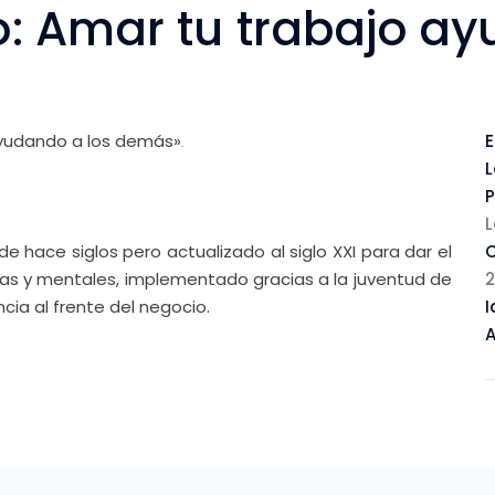
: Amar tu trabajo ay
ayudando a los demás»
.
L
P
L
 hace siglos pero actualizado al siglo XXI para dar el
cas y mentales, implementado gracias a la juventud de
ia al frente del negocio.
I
A