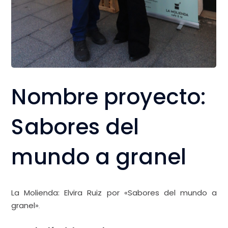
Sabores del
mundo a granel
La Molienda
: Elvira Ruiz
por «Sabores del mundo a
granel»
.
Descripción del negocio:
Somos Elvira y Pablo, dos jóvenes emprendedores
que levantamos nuestro pequeño gran sueño hace
tres años y medio, con 24 y 27 años
respectivamente.
Nos movimos guiados por nuestra pasión por el café
y el té, por lo que no nos costó mucho decidirnos por
nuestros productos principales: café y té a granel.
Durante el poco tiempo que llevamos abiertos,