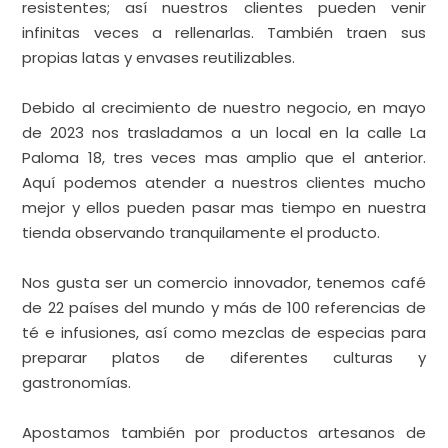
Nos gusta ser un comercio innovador, tenemos café
de 22 países del mundo y más de 100 referencias de
té e infusiones, así como mezclas de especias para
preparar platos de diferentes culturas y
gastronomías.
Apostamos también por productos artesanos de
km0, como las pastas de Pablo de Basconcillos,
nuestro vermú de los chicos de Wachisnais de
Pedrosa de Duero o las insuperables mieles Fuentes y
Gayubar; comprar directamente al artesano, que te
lo traiga a la tienda, una buena conversación… es
otro mundo.
Además, como producto estacional, traemos
panettone importado directamente desde un
pequeño obrador familiar en Sicilia, producto con el