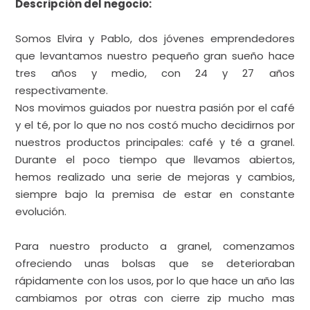
hemos realizado una serie de mejoras y cambios,
siempre bajo la premisa de estar en constante
evolución.
Para nuestro producto a granel, comenzamos
ofreciendo unas bolsas que se deterioraban
rápidamente con los usos, por lo que hace un año las
cambiamos por otras con cierre zip mucho mas
resistentes; así nuestros clientes pueden venir
infinitas veces a rellenarlas. También traen sus
propias latas y envases reutilizables.
Debido al crecimiento de nuestro negocio, en mayo
de 2023 nos trasladamos a un local en la calle La
Paloma 18, tres veces mas amplio que el anterior.
Aquí podemos atender a nuestros clientes mucho
mejor y ellos pueden pasar mas tiempo en nuestra
tienda observando tranquilamente el producto.