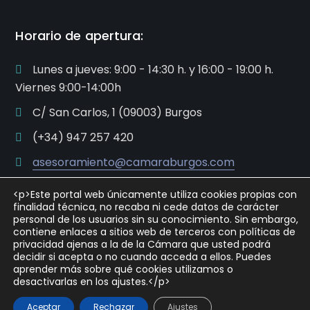
Horario de apertura:
Lunes a jueves: 9:00 - 14:30 h. y 16:00 - 19:00 h.
Viernes 9:00-14:00h
C/ San Carlos, 1 (09003) Burgos
(+34) 947 257 420
asesoramiento@camaraburgos.com
<p>Este portal web únicamente utiliza cookies propias con
finalidad técnica, no recaba ni cede datos de carácter
personal de los usuarios sin su conocimiento. Sin embargo,
contiene enlaces a sitios web de terceros con políticas de
privacidad ajenas a la de la Cámara que usted podrá
decidir si acepta o no cuando acceda a ellos. Puedes
Copyright © 2021 Cámara Oficial de Comercio, Industria
aprender más sobre qué cookies utilizamos o
y Servicios de Burgos
desactivarlas en los ajustes.</p>
Política de privacidad
Aviso Legal
Aceptar
Rechazar
Ajustes