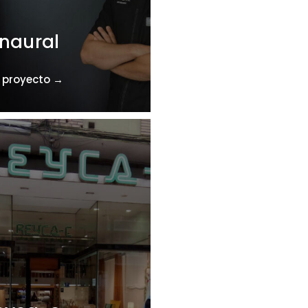
Pequeño
inaural
Panda
 proyecto →
Ver proyecto →