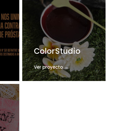
Hijos de
Santiago
ColorStudio
Rodríguez
Ver proyecto →
Ver proyecto →