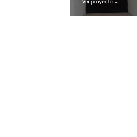
Ver proyecto →
 proyecto →
Ver proyecto →
Bombonería E
Bombonerí
egalos Gallo
Cid
Cid
 proyecto →
Ver proyecto →